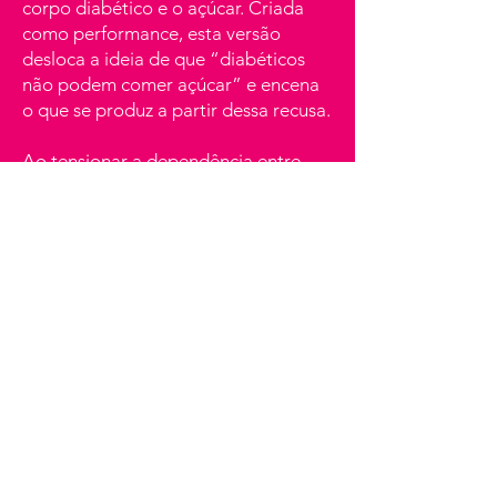
corpo diabético e o açúcar. Criada
como performance, esta versão
desloca a ideia de que “diabéticos
não podem comer açúcar” e encena
o que se produz a partir dessa recusa.
Ao tensionar a dependência entre
pessoas diabéticas e o açúcar, o
trabalho abre outras leituras sobre
restrição, desejo e doçura,
aproximando a condição clínica de
uma dimensão afetiva. A
performance estreou em dezembro
de 2024 na
mala voadora
, no Porto,
realizando quatro apresentações.
Saiba mais sobre DdD-V2