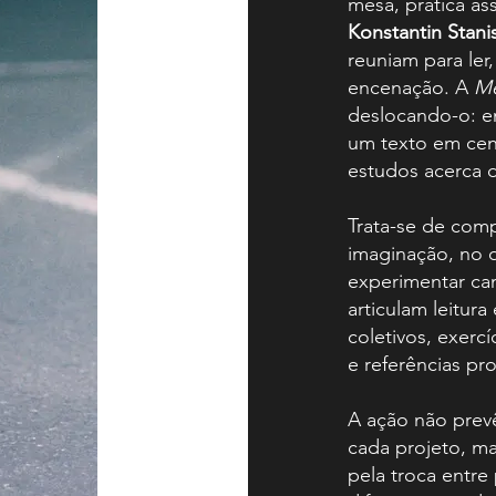
mesa, prática ass
Konstantin Stanis
reuniam para ler,
encenação. A
Me
deslocando-o: e
um texto em cen
estudos acerca d
Trata-se de compa
imaginação, no q
experimentar cam
articulam leitura
coletivos, exerc
e referências pr
A ação não prev
cada projeto, ma
pela troca entre 