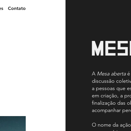
es
Contato
A
Mesa aberta
é
discussão coleti
a pessoas que es
em criação, a pr
finalização das 
acompanhar perc
O nome da ação 