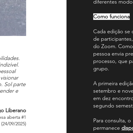
diferentes modos
Como funciona
Cada edição se 
de participantes
do Zoom. Como p
pessoa envia pr
ilidades.
processo, que pa
ndizível.
grupo.
pessoal
visionar
A primeira ediç
. Sol parte
tender e
setembro e nove
em dez encontros
segundo semestr
o Liberano
sa aberta #1
Para consulta, o
 (24/09/2025)
permanece
disp