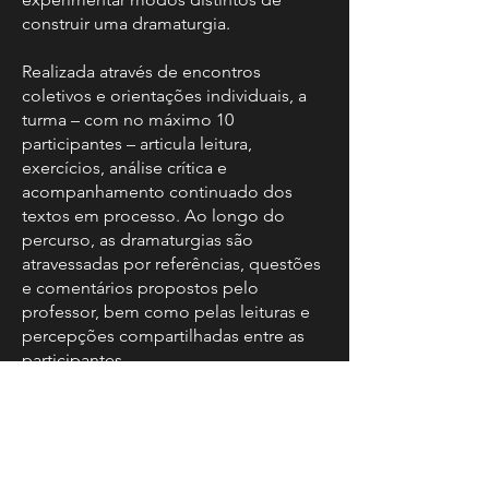
construir uma dramaturgia.
Realizada através de encontros
coletivos e orientações individuais, a
turma – com no máximo 10
participantes – articula leitura,
exercícios, análise crítica e
acompanhamento continuado dos
textos em processo. Ao longo do
percurso, as dramaturgias são
atravessadas por referências, questões
e comentários propostos pelo
professor, bem como pelas leituras e
percepções compartilhadas entre as
participantes.
A
Dramaturgia em platô #14
acontece
de 3 de abril a 28 de agosto de 2026,
com encontros às sextas-feiras, das
10h30 às 13h (horário de Brasília),