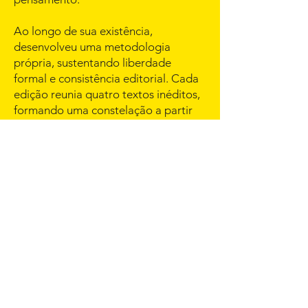
Ao longo de sua existência,
desenvolveu uma metodologia
própria, sustentando liberdade
formal e consistência editorial. Cada
edição reunia quatro textos inéditos,
formando uma constelação a partir
de quatro diferentes criações.
Além das cinco edições publicadas, a
revista foi investigada no programa
Reclamar Tempo
(
CAMPUS Paulo
Cunha e Silva
, Porto), em julho de
2025, onde sua metodologia foi
aprofundada através de práticas
corporais e de escrita.
ISSN
2976-0240